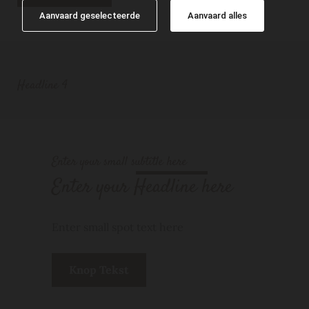
Aanvaard geselecteerde
Aanvaard alles
Headline 4
Enter your small subtitle here
Enter your Headline here
Enter small spot text here
Knop Tekst