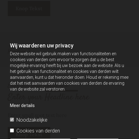
Knop Tekst
Wij waarderen uw privacy
Headline 3
Deze website wil gebruik maken van functionaliteiten en
cookies van derden om ervoor te zorgen dat u de best
mogelijke ervaring heeft bij uw bezoek aan de website. Als u
het gebruik van functionaliteit en cookies van derden wilt
aanvaarden, kunt u dat hieronder doen. Houd er rekening mee
dat het niet aanvaarden van cookies van derden de ervaring
Enter your small subtitle here
van de website zal verstoren.
Enter your Headline here
Meer details
Enter small spot text here
Noodzakelijke
Cookies van derden
Knop Tekst