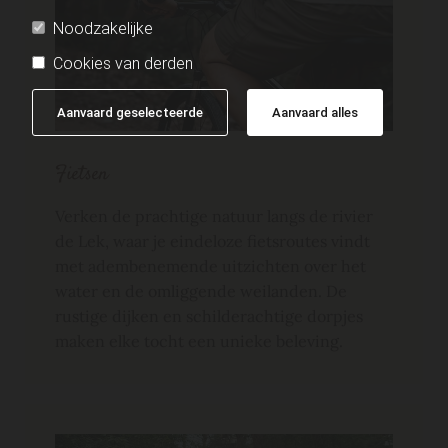
Noodzakelijke
Cookies van derden
Aanvaard geselecteerde
Aanvaard alles
Fietsen
Verken de prachtige natuur langs de rivier
de Lek, waar je eindeloze fietsroutes vindt
met adembenemende uitzichten over het
water en de omliggende weilanden. De
rustige dijken en schilderachtige dorpjes
maken elke tocht een unieke beleving.