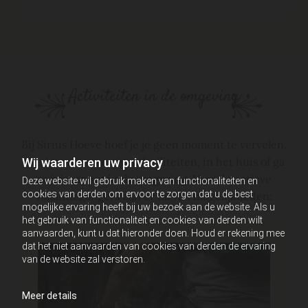
Activiteiten in de omgeving
.
Bij Sirius Hoeve hoef je je geen moment te vervelen.
Geniet van onze eigen faciliteiten, in het huis of ga
Wij waarderen uw privacy
er juist op uit in de omgeving. Voor de actieve
Deze website wil gebruik maken van functionaliteiten en
cookies van derden om ervoor te zorgen dat u de best
vakantiegangers zijn er tal van mogelijkheden:
mogelijke ervaring heeft bij uw bezoek aan de website. Als u
.
het gebruik van functionaliteit en cookies van derden wilt
aanvaarden, kunt u dat hieronder doen. Houd er rekening mee
dat het niet aanvaarden van cookies van derden de ervaring
van de website zal verstoren.
Meer details